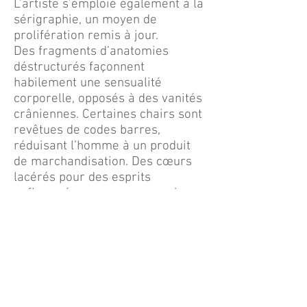
L’artiste s’emploie également à la
sérigraphie, un moyen de
prolifération remis à jour.
Des fragments d’anatomies
déstructurés façonnent
habilement une sensualité
corporelle, opposés à des vanités
crâniennes. Certaines chairs sont
revêtues de codes barres,
réduisant l’homme à un produit
de marchandisation. Des cœurs
lacérés pour des esprits
enflammés, vers une ascension
mythologique, soupirant
d’existence au travers de corps
en effacement. Sans oublier ces
visages, tourmentés d’horreur
mais ornés d’oreilles infantiles de
Disney. Ne pouvant détourner le
regard, les toiles aiguisent la